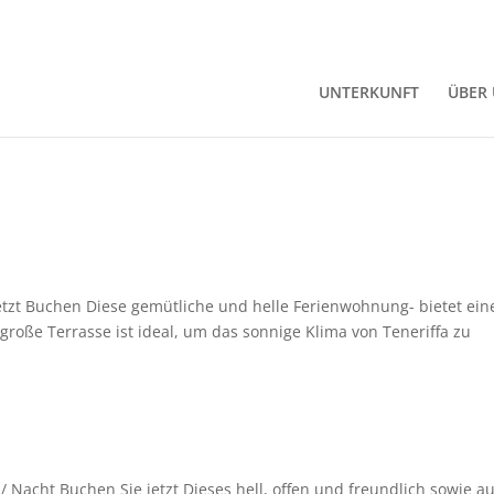
UNTERKUNFT
ÜBER
etzt Buchen Diese gemütliche und helle Ferienwohnung- bietet ein
große Terrasse ist ideal, um das sonnige Klima von Teneriffa zu
 Nacht Buchen Sie jetzt Dieses hell, offen und freundlich sowie au